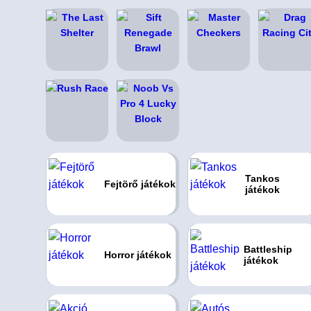
Tankos
Fejtörő játékok
játékok
Battleship
Horror játékok
játékok