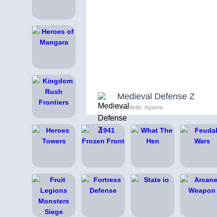
Medieval Defense Z
készítette: Agame