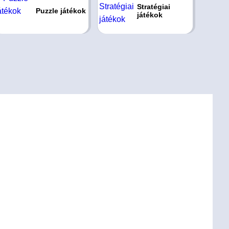
Stratégiai
Puzzle játékok
játékok