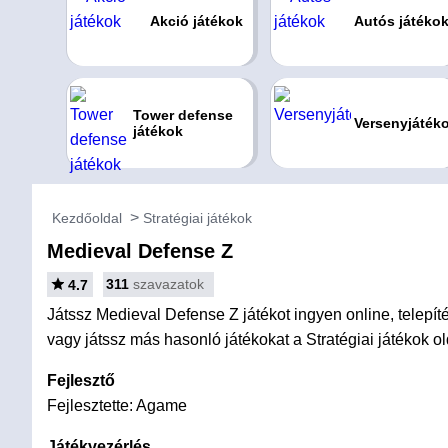
Akció játékok
Autós játéko
Tower defense
Versenyjáték
játékok
Kezdőoldal
Stratégiai játékok
Medieval Defense Z
311
szavazatok
4.7
Játssz Medieval Defense Z játékot ingyen online, telepíté
vagy játssz más hasonló játékokat a Stratégiai játékok ol
Fejlesztő
Fejlesztette: Agame
Játékvezérlés