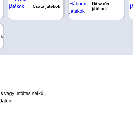
Háborús
k
Csata játékok
játékok
ok
s vagy letöltés nélkül,
dalon.