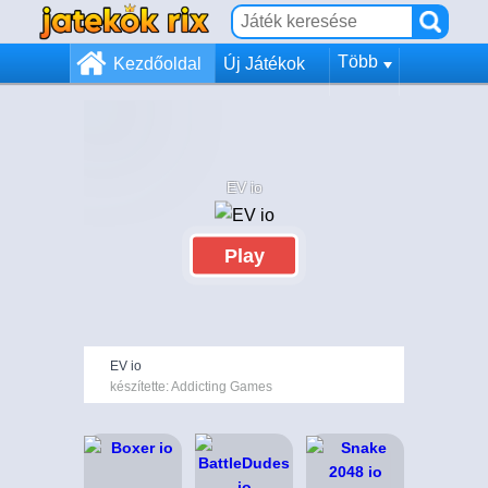
Több
Kezdőoldal
Új Játékok
EV io
Play
EV io
készítette: Addicting Games