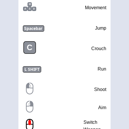
W
Movement
A
S
D
Spacebar
Jump
C
Crouch
L SHIFT
Run
Shoot
Aim
Switch